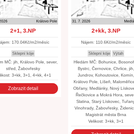
 2026
Královo Pole
31. 7. 2026
Medl
2+1, 3.NP
2+kk, 3.NP
ájem: 170.04Kč/m2/měsíc
Nájem: 110.6Kč/m2/měsíc
Sklepní kóje
Sklepní kóje
Výtah
m MČ: jih, Královo Pole, sever,
Hledám MČ: Bohunice, Bosono
střed, Žabovřesky
Bystrc, Černovice, Chrlice, jih
likost: 3+kk, 3+1, 4+kk, 4+1
Jundrov, Kohoutovice, Komín
Královo Pole, Líšeň, Maloměřic
Zobrazit detail
Obřany, Medlánky, Nový Lískov
Řečkovice a Mokrá Hora, seve
Slatina, Starý Lískovec, Tuřany
Vinohrady, Žabovřesky, Židenic
Magistrát města Brna
Velikost: 3+kk, 3+1