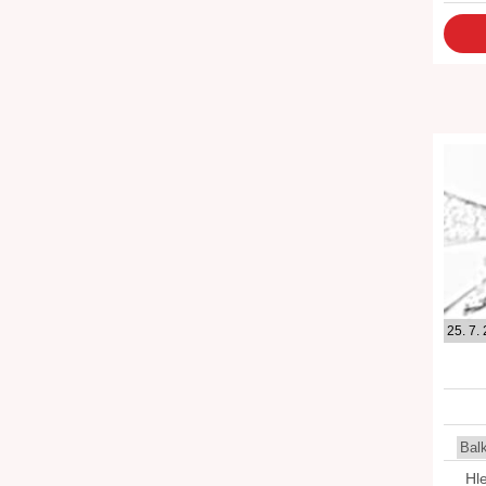
25. 7.
Bal
Hl