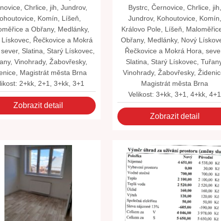
novice, Chrlice, jih, Jundrov,
Bystrc, Černovice, Chrlice, jih
ohoutovice, Komín, Líšeň,
Jundrov, Kohoutovice, Komín
oměřice a Obřany, Medlánky,
Královo Pole, Líšeň, Maloměřic
 Lískovec, Řečkovice a Mokrá
Obřany, Medlánky, Nový Lískov
 sever, Slatina, Starý Lískovec,
Řečkovice a Mokrá Hora, seve
any, Vinohrady, Žabovřesky,
Slatina, Starý Lískovec, Tuřany
enice, Magistrát města Brna
Vinohrady, Žabovřesky, Židenic
likost: 2+kk, 2+1, 3+kk, 3+1
Magistrát města Brna
Velikost: 3+kk, 3+1, 4+kk, 4+
Zobrazit detail
Zobrazit detail