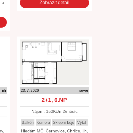
5 a
Zobrazit detail
jih
23. 7. 2026
sever
2+1, 6.NP
Nájem: 150Kč/m2/měsíc
Balkón
Komora
Sklepní kóje
Výtah
hy,
Hledám MČ: Černovice, Chrlice, jih,