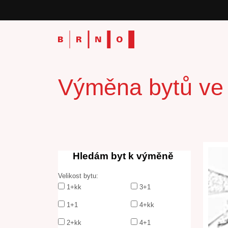
Výměna bytů ve v
Hledám byt k výměně
Velikost bytu:
1+kk
3+1
1+1
4+kk
2+kk
4+1