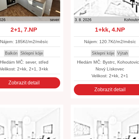
2026
sever
3. 8. 2026
Kohouto
2+1, 7.NP
1+kk, 4.NP
Nájem: 185Kč/m2/měsíc
Nájem: 120.7Kč/m2/měsíc
Balkón
Sklepní kóje
Sklepní kóje
Výtah
Hledám MČ: sever, střed
Hledám MČ: Bystrc, Kohoutovic
Velikost: 2+kk, 2+1, 3+kk
Nový Lískovec
Velikost: 2+kk, 2+1
Zobrazit detail
Zobrazit detail