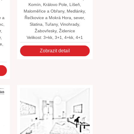
,
Komín, Královo Pole, Líšeň,
,
Maloměřice a Obřany, Medlánky,
e a
Řečkovice a Mokrá Hora, sever,
ec,
Slatina, Tuřany, Vinohrady,
r,
Žabovřesky, Židenice
,
Velikost: 3+kk, 3+1, 4+kk, 4+1
e,
Zobrazit detail
1