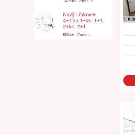
142Kč/m2/měsíc
Nový Lískovec
5. 8. 
4+1 za 1+kk, 1+1,
2+kk, 2+1
80Kč/m2/měsíc