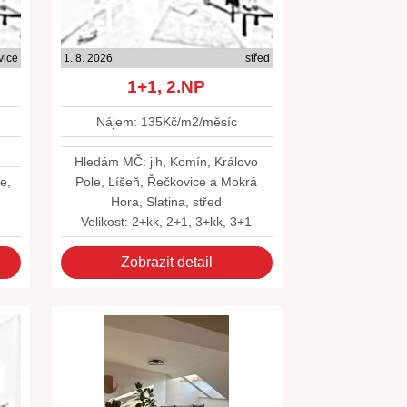
vice
1. 8. 2026
střed
1+1, 2.NP
Nájem: 135Kč/m2/měsíc
Hledám MČ: jih, Komín, Královo
e,
Pole, Líšeň, Řečkovice a Mokrá
Hora, Slatina, střed
Velikost: 2+kk, 2+1, 3+kk, 3+1
Zobrazit detail