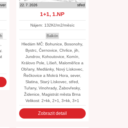
ever
22. 7. 2026
střed
1+1, 1.NP
Nájem: 132Kč/m2/měsíc
ah
Balkón
,
Hledám MČ: Bohunice, Bosonohy,
y,
Bystrc, Černovice, Chrlice, jih,
át
Jundrov, Kohoutovice, Komín,
Královo Pole, Líšeň, Maloměřice a
Obřany, Medlánky, Nový Lískovec,
Řečkovice a Mokrá Hora, sever,
Slatina, Starý Lískovec, střed,
Tuřany, Vinohrady, Žabovřesky,
Židenice, Magistrát města Brna
Velikost: 2+kk, 2+1, 3+kk, 3+1
Zobrazit detail