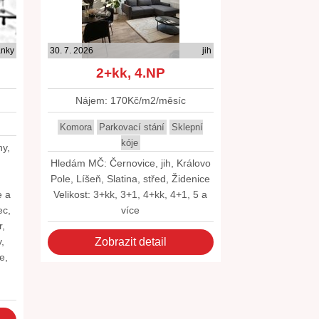
ánky
30. 7. 2026
jih
2+kk, 4.NP
Nájem: 170Kč/m2/měsíc
Komora
Parkovací stání
Sklepní
kóje
hy,
,
Hledám MČ: Černovice, jih, Královo
,
Pole, Líšeň, Slatina, střed, Židenice
e a
Velikost: 3+kk, 3+1, 4+kk, 4+1, 5 a
ec,
více
r,
,
Zobrazit detail
e,