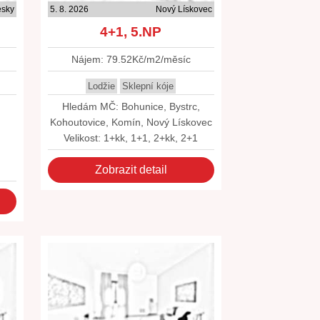
esky
5. 8. 2026
Nový Lískovec
4+1, 5.NP
Nájem: 79.52Kč/m2/měsíc
Lodžie
Sklepní kóje
Hledám MČ: Bohunice, Bystrc,
Kohoutovice, Komín, Nový Lískovec
Velikost: 1+kk, 1+1, 2+kk, 2+1
1
Zobrazit detail