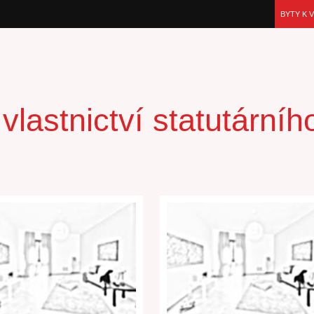
BYTY K 
lastnictví statutární