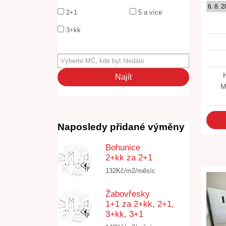
6. 8. 
2+1
5 a více
3+kk
M
Naposledy přidané výměny
Bohunice
2+kk za 2+1
132Kč/m2/měsíc
Žabovřesky
1+1 za 2+kk, 2+1,
3+kk, 3+1