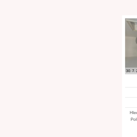
30. 7.
Hle
Pol