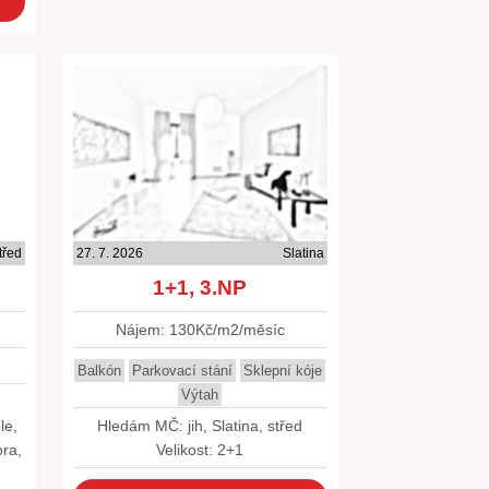
třed
27. 7. 2026
Slatina
1+1, 3.NP
Nájem: 130Kč/m2/měsíc
Balkón
Parkovací stání
Sklepní kóje
Výtah
le,
Hledám MČ: jih, Slatina, střed
ra,
Velikost: 2+1