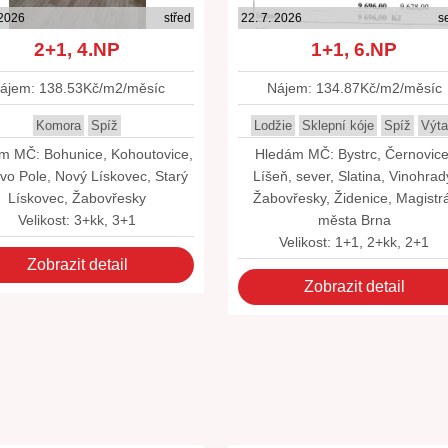
 2026
střed
22. 7. 2026
s
2+1, 4.NP
1+1, 6.NP
ájem: 138.53Kč/m2/měsíc
Nájem: 134.87Kč/m2/měsíc
Komora
Spíž
Lodžie
Sklepní kóje
Spíž
Výt
m MČ: Bohunice, Kohoutovice,
Hledám MČ: Bystrc, Černovice
vo Pole, Nový Lískovec, Starý
Líšeň, sever, Slatina, Vinohrad
Lískovec, Žabovřesky
Žabovřesky, Židenice, Magistr
Velikost: 3+kk, 3+1
města Brna
Velikost: 1+1, 2+kk, 2+1
Zobrazit detail
Zobrazit detail