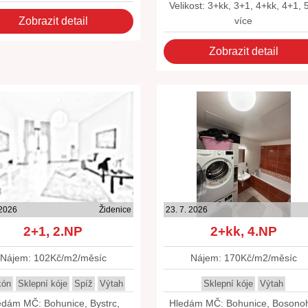
Velikost: 3+kk, 3+1, 4+kk, 4+1, 
Zobrazit detail
více
Zobrazit detail
 2026
Židenice
23. 7. 2026
2+1, 2.NP
2+kk, 4.NP
Nájem: 102Kč/m2/měsíc
Nájem: 170Kč/m2/měsíc
kón
Sklepní kóje
Spíž
Výtah
Sklepní kóje
Výtah
edám MČ: Bohunice, Bystrc,
Hledám MČ: Bohunice, Bosono