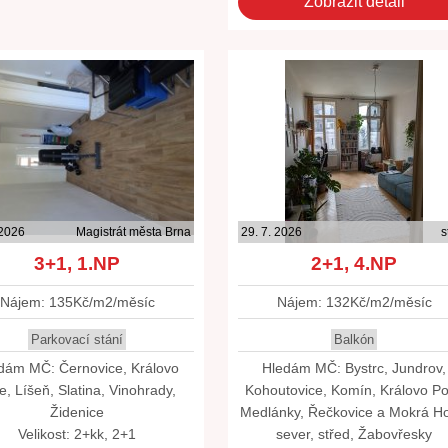
Zobrazit detail
 2026
Magistrát města Brna
29. 7. 2026
s
3+1, 1.NP
2+1, 4.NP
Nájem: 135Kč/m2/měsíc
Nájem: 132Kč/m2/měsíc
Parkovací stání
Balkón
dám MČ: Černovice, Královo
Hledám MČ: Bystrc, Jundrov,
e, Líšeň, Slatina, Vinohrady,
Kohoutovice, Komín, Královo Po
Židenice
Medlánky, Řečkovice a Mokrá Ho
Velikost: 2+kk, 2+1
sever, střed, Žabovřesky