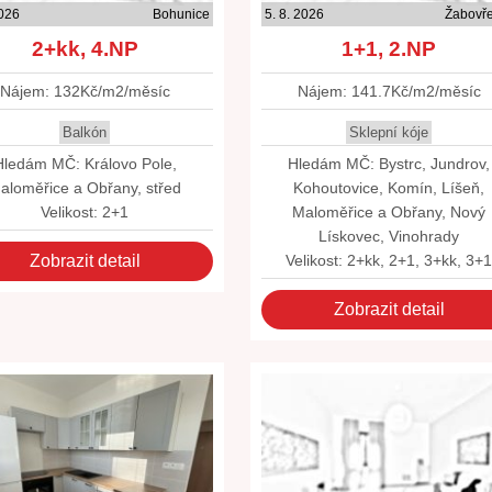
2026
Bohunice
5. 8. 2026
Žabovř
2+kk, 4.NP
1+1, 2.NP
Nájem: 132Kč/m2/měsíc
Nájem: 141.7Kč/m2/měsíc
Balkón
Sklepní kóje
Hledám MČ: Královo Pole,
Hledám MČ: Bystrc, Jundrov,
aloměřice a Obřany, střed
Kohoutovice, Komín, Líšeň,
Velikost: 2+1
Maloměřice a Obřany, Nový
Lískovec, Vinohrady
Zobrazit detail
Velikost: 2+kk, 2+1, 3+kk, 3+
Zobrazit detail