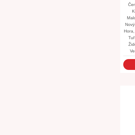
Čer
K
Mal
Nový
Hora,
Tuř
Žid
Ve