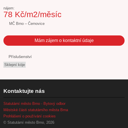
nájem:
78 Kč/m2/měsíc
MČ Brno – Černovice
Mám zájem o kontaktní údaje
Příslušenství
Sklepní kóje
Kontaktujte nás
Statutární město Brno - Bytový odbor
Městské části statutárního města Brna
Prohlášení o používání cookies
© Statutární město Brno, 2026