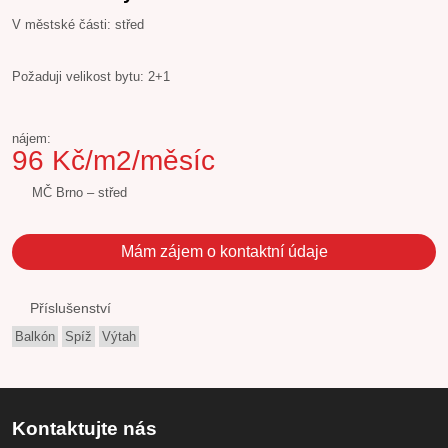
V městské části: střed
Požaduji velikost bytu: 2+1
nájem:
96 Kč/m2/měsíc
MČ Brno – střed
Mám zájem o kontaktní údaje
Příslušenství
Balkón
Spíž
Výtah
Kontaktujte nás