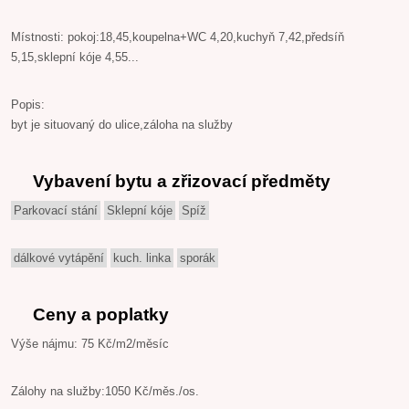
Místnosti: pokoj:18,45,koupelna+WC 4,20,kuchyň 7,42,předsíň
5,15,sklepní kóje 4,55...
Popis:
byt je situovaný do ulice,záloha na služby
Vybavení bytu a zřizovací předměty
Parkovací stání
Sklepní kóje
Spíž
dálkové vytápění
kuch. linka
sporák
Ceny a poplatky
Výše nájmu: 75 Kč/m2/měsíc
Zálohy na služby:1050 Kč/měs./os.