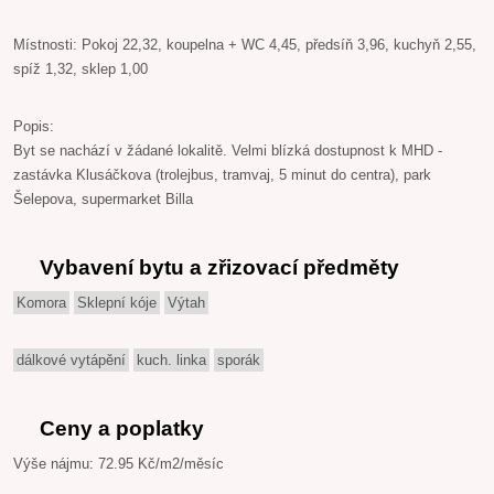
Místnosti: Pokoj 22,32, koupelna + WC 4,45, předsíň 3,96, kuchyň 2,55,
spíž 1,32, sklep 1,00
Popis:
Byt se nachází v žádané lokalitě. Velmi blízká dostupnost k MHD -
zastávka Klusáčkova (trolejbus, tramvaj, 5 minut do centra), park
Šelepova, supermarket Billa
Vybavení bytu a zřizovací předměty
Komora
Sklepní kóje
Výtah
dálkové vytápění
kuch. linka
sporák
Ceny a poplatky
Výše nájmu: 72.95 Kč/m2/měsíc