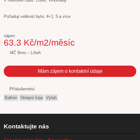
V městské části: Líšeň, Vinohrady
Požaduji velikost bytu: 4+1, 5 a více
nájem:
63.3 Kč/m2/měsíc
MČ Brno – Líšeň
Mám zájem o kontaktní údaje
Příslušenství
Balkón
Sklepní kóje
Výtah
Kontaktujte nás