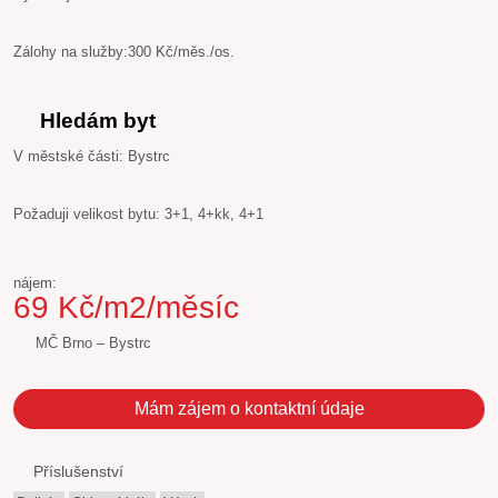
Zálohy na služby:300 Kč/měs./os.
Hledám byt
V městské části: Bystrc
Požaduji velikost bytu: 3+1, 4+kk, 4+1
nájem:
69 Kč/m2/měsíc
MČ Brno – Bystrc
Mám zájem o kontaktní údaje
Příslušenství