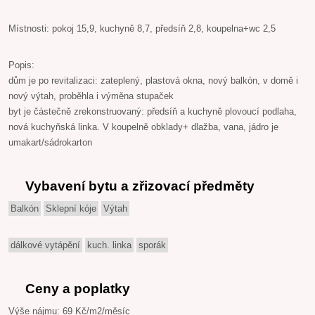
Místnosti: pokoj 15,9, kuchyně 8,7, předsíň 2,8, koupelna+wc 2,5
Popis:
dům je po revitalizaci: zateplený, plastová okna, nový balkón, v domě i
nový výtah, proběhla i výměna stupaček
byt je částečně zrekonstruovaný: předsíň a kuchyně plovoucí podlaha,
nová kuchyňská linka. V koupelně obklady+ dlažba, vana, jádro je
umakart/sádrokarton
Vybavení bytu a zřizovací předměty
Balkón
Sklepní kóje
Výtah
dálkové vytápění
kuch. linka
sporák
Ceny a poplatky
Výše nájmu: 69 Kč/m2/měsíc