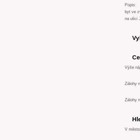
Popis:
byt ve 
na ulici
Vy
Ce
Výše ná
Zálohy 
Zálohy 
Hl
V městsk