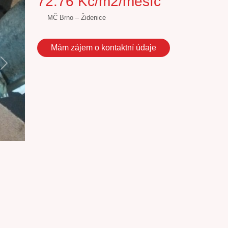
72.76 Kč/m2/měsíc
MČ Brno – Židenice
Mám zájem o kontaktní údaje
Next