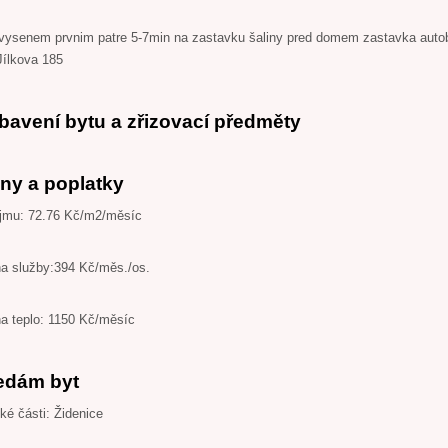
zvysenem prvnim patre 5-7min na zastavku šaliny pred domem zastavka auto
 Jílkova 185
bavení bytu a zřizovací předměty
ny a poplatky
jmu: 72.76 Kč/m2/měsíc
na služby:394 Kč/měs./os.
na teplo: 1150 Kč/měsíc
edám byt
é části: Židenice