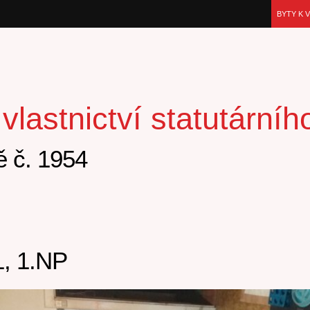
BYTY K 
lastnictví statutární
 č. 1954
, 1.NP