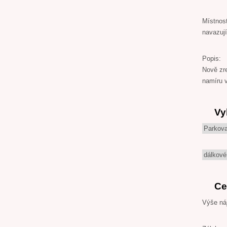
Místnost
navazují
Popis:
Nově zre
namíru v
Vy
Parkova
dálkové
Ce
Výše ná