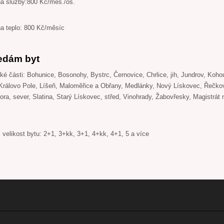
na služby:800 Kč/měs./os.
na teplo: 800 Kč/měsíc
edám byt
é části: Bohunice, Bosonohy, Bystrc, Černovice, Chrlice, jih, Jundrov, Koho
Královo Pole, Líšeň, Maloměřice a Obřany, Medlánky, Nový Lískovec, Řečko
ra, sever, Slatina, Starý Lískovec, střed, Vinohrady, Žabovřesky, Magistrát
 velikost bytu: 2+1, 3+kk, 3+1, 4+kk, 4+1, 5 a více