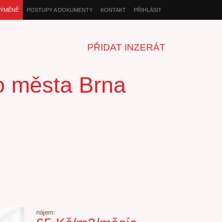
VÝMĚNĚ
POSTUPY A DOKUMENTY
KONTAKT
PŘIHLÁSIT
PŘIDAT INZERÁT
ho města Brna
nájem: