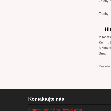
Zálohy 
Zálohy 
Hl
V městsk
Komín, 
Mokrá Ho
Brna
Požaduji
Kontaktujte nás
Statutární město Brno - Bytový odbor