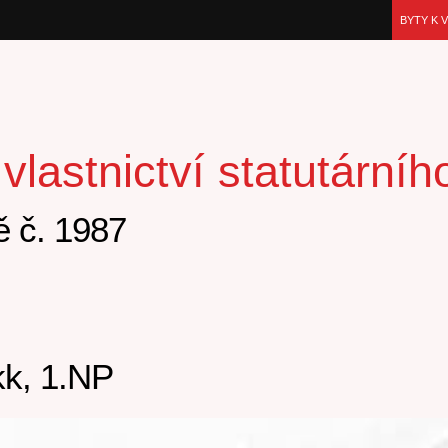
BYTY K 
lastnictví statutární
 č. 1987
k, 1.NP