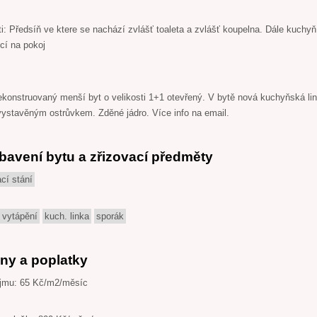
i: Předsíň ve ktere se nachází zvlášť toaleta a zvlášť koupelna. Dále kuchyň
cí na pokoj
konstruovaný menší byt o velikosti 1+1 otevřený. V bytě nová kuchyňská li
ystavěným ostrůvkem. Zděné jádro. Více info na email.
bavení bytu a zřizovací předměty
cí stání
 vytápění
kuch. linka
sporák
ny a poplatky
jmu: 65 Kč/m2/měsíc