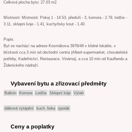
Celková plocha bytu: 27.03 m2
Místnosti: Místnosti: Pokoj 1 - 14.53, předsiň - 3, komora - 2.79, lodžie -
3.11, sklepni koje - 1.41, kuchyňsky kout - 1.40.
Popis:
Byt se nachází na adrese Kosmákova 3978/48 v klidné lokalite, v
blízkosti cca 3 min od obchodní centra (Albert-supermarket, chovatelské
potřeby, Kadeřnictví, Restaurace, Vinárna), a cca 10 min od Kauflandu a
Židenického nádraží.
Vybavení bytu a zřizovací předměty
Balkón
Komora
Lodžie
Sklepní kóje
Výtah
dálkové vytápění
kuch. linka
sporák
Ceny a poplatky