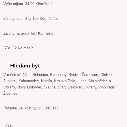
Výše nájmu: 84.99 Kč/m2/měsíc
Zálohy na služby:156 Kč/měs./os.
Zálohy na teplo: 657 Kč/měsíc
STA: 12 Kč/měsíc
Hledám byt
V městské části: Bohunice, Bosonohy, Bystrc, Černovice, Chrlice,
Jundrov, Kohoutovice, Komín, Královo Pole, Líšeň, Maloměřice a
Obřany, Nový Lískovec, Slatina, Starý Lískovec, Tuřany, Vinohrady,
Židenice
Požaduji velikost bytu: 1+kk, 1+1
nájem: