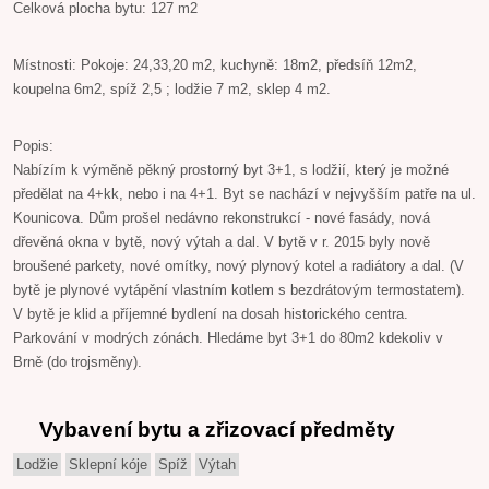
Celková plocha bytu: 127 m2
Místnosti: Pokoje: 24,33,20 m2, kuchyně: 18m2, předsíň 12m2,
koupelna 6m2, spíž 2,5 ; lodžie 7 m2, sklep 4 m2.
Popis:
Nabízím k výměně pěkný prostorný byt 3+1, s lodžií, který je možné
předělat na 4+kk, nebo i na 4+1. Byt se nachází v nejvyšším patře na ul.
Kounicova. Dům prošel nedávno rekonstrukcí - nové fasády, nová
dřevěná okna v bytě, nový výtah a dal. V bytě v r. 2015 byly nově
broušené parkety, nové omítky, nový plynový kotel a radiátory a dal. (V
bytě je plynové vytápění vlastním kotlem s bezdrátovým termostatem).
V bytě je klid a příjemné bydlení na dosah historického centra.
Parkování v modrých zónách. Hledáme byt 3+1 do 80m2 kdekoliv v
Brně (do trojsměny).
Vybavení bytu a zřizovací předměty
Lodžie
Sklepní kóje
Spíž
Výtah