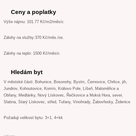
Ceny a poplatky
Výše nájmu: 101.77 Kč/m2/měsíc
Zálohy na služby:370 Kč/měs./os.
Zálohy na teplo: 1500 Kč/měsíc
Hledám byt
V městské části: Bohunice, Bosonohy, Bystrc, Černovice, Chrlice, jih,
Jundrov, Kohoutovice, Komín, Královo Pole, Líšeň, Maloměřice a
Obřany, Medlánky, Nový Lískovec, Řečkovice a Mokrá Hora, sever,
Slatina, Starý Lískovec, střed, Tuřany, Vinohrady, Žabovřesky, Židenice
Požaduji velikost bytu: 3+1, 4+kk