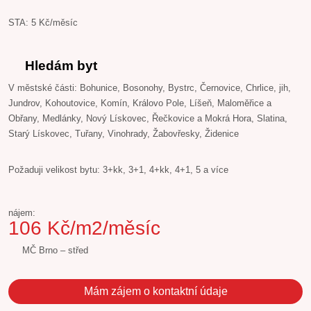
STA: 5 Kč/měsíc
Hledám byt
V městské části: Bohunice, Bosonohy, Bystrc, Černovice, Chrlice, jih,
Jundrov, Kohoutovice, Komín, Královo Pole, Líšeň, Maloměřice a
Obřany, Medlánky, Nový Lískovec, Řečkovice a Mokrá Hora, Slatina,
Starý Lískovec, Tuřany, Vinohrady, Žabovřesky, Židenice
Požaduji velikost bytu: 3+kk, 3+1, 4+kk, 4+1, 5 a více
nájem:
106 Kč/m2/měsíc
MČ Brno – střed
Mám zájem o kontaktní údaje