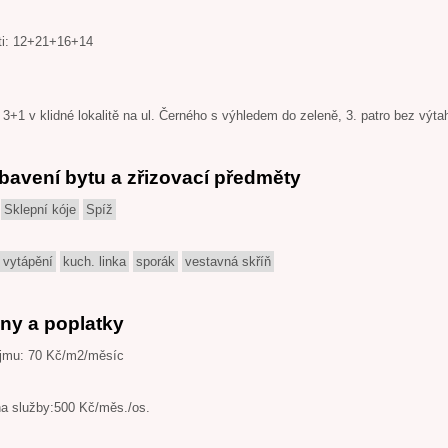
ti: 12+21+16+14
+1 v klidné lokalitě na ul. Černého s výhledem do zeleně, 3. patro bez výta
bavení bytu a zřizovací předměty
Sklepní kóje
Spíž
 vytápění
kuch. linka
sporák
vestavná skříň
ny a poplatky
jmu: 70 Kč/m2/měsíc
na služby:500 Kč/měs./os.