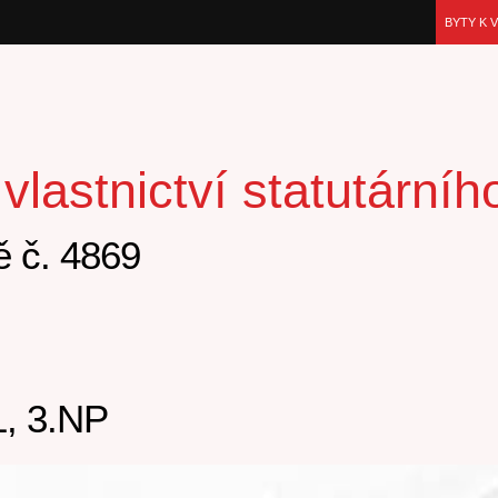
BYTY K 
lastnictví statutární
 č. 4869
, 3.NP