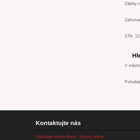
Zálohy 
Zařizov
STA: 12
Hl
V městs
Požaduji
Kontaktujte nás
Statutární město Brno - Bytový odbor