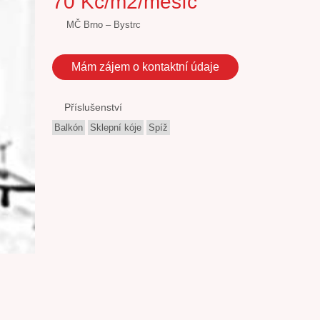
70 Kč/m2/měsíc
MČ Brno – Bystrc
Mám zájem o kontaktní údaje
Příslušenství
Balkón
Sklepní kóje
Spíž