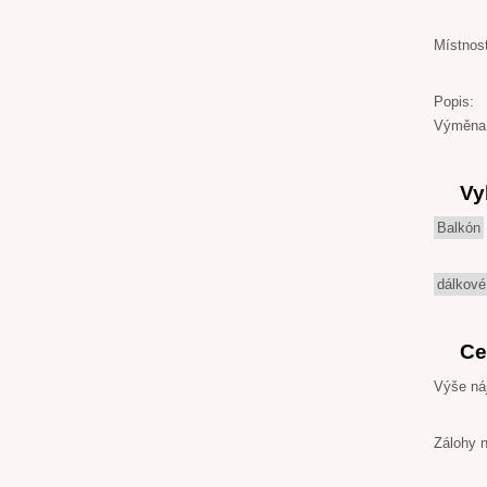
Místnos
Popis:
Výměna 3
Vy
Balkón
dálkové
Ce
Výše ná
Zálohy 