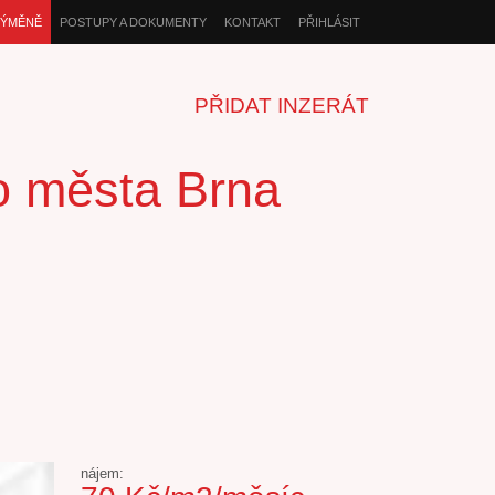
VÝMĚNĚ
POSTUPY A DOKUMENTY
KONTAKT
PŘIHLÁSIT
PŘIDAT INZERÁT
ho města Brna
nájem: