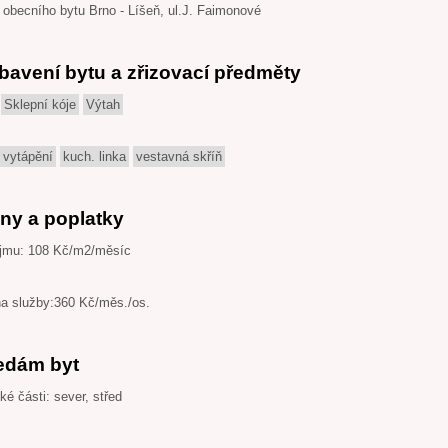
obecního bytu Brno - Líšeň, ul.J. Faimonové
bavení bytu a zřizovací předměty
Sklepní kóje
Výtah
 vytápění
kuch. linka
vestavná skříň
ny a poplatky
jmu: 108 Kč/m2/měsíc
na služby:360 Kč/měs./os.
edám byt
é části: sever, střed