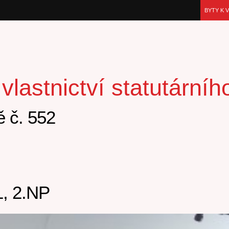
BYTY K 
lastnictví statutární
 č. 552
, 2.NP