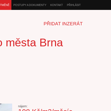
VÝMĚNĚ
POSTUPY A DOKUMENTY
KONTAKT
PŘIHLÁSIT
PŘIDAT INZERÁT
ho města Brna
nájem: