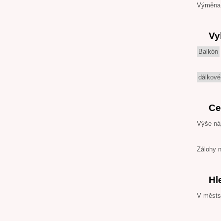
Výměna 
Vy
Balkón
dálkové
Ce
Výše ná
Zálohy 
Hl
V městsk