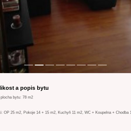
likost a popis bytu
 plocha bytu: 78 m2
ti: OP 25 m2, Pokoje 14 + 15 m2, Kuchyň 11 m2, WC + Koupelna + Chodba