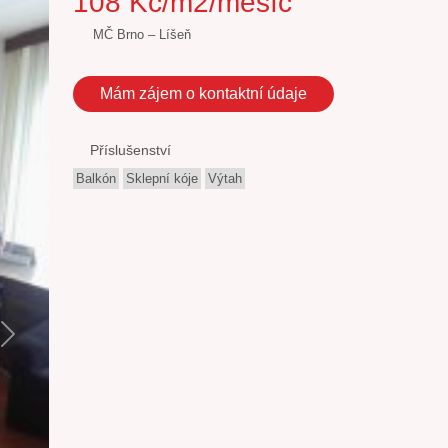
108 Kč/m2/měsíc
MČ Brno – Líšeň
Mám zájem o kontaktní údaje
Příslušenství
Balkón
Sklepní kóje
Výtah
Next