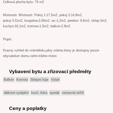
Celková plocha bytu: 74 m2
Místnosti: Místnosti: Pokoj 1-17,5m2, pokoj 2-14,8m2,
pokoj 3-11m2, koupelna-2,65m2, wc-1,2m2, predsin- 9,6m2, sklep-3m2,
kuchyn-10,1m2, komora-1,5m2, balkon-2,9m2
Popis:
:
Krasny vyhled do vnitrobloku,plny zelene,ktery je dostupny pouze
obyvatelum domu,velmi klidne misto.
Vybavení bytu a zřizovací předměty
Balkón
Komora
Sklepní kóje
Výtah
dálkové vytápění
kuch. linka
sporák
vestavná skříň
Ceny a poplatky