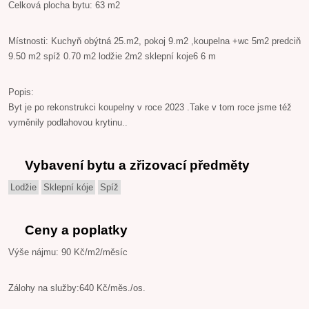
Celková plocha bytu: 63 m2
Místnosti: Kuchyň obýtná 25.m2, pokoj 9.m2 ,koupelna +wc 5m2 predciň
9.50 m2 spíž 0.70 m2 lodžie 2m2 sklepní koje6 6 m
Popis:
Byt je po rekonstrukci koupelny v roce 2023 .Take v tom roce jsme též
vyměnily podlahovou krytinu..
Vybavení bytu a zřizovací předměty
Lodžie
Sklepní kóje
Spíž
Ceny a poplatky
Výše nájmu: 90 Kč/m2/měsíc
Zálohy na služby:640 Kč/měs./os.