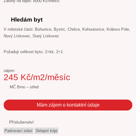
Zálohy na teplo: 8000 Kč/měsíc
Hledám byt
V městské části: Bohunice, Bystrc, Chrlice, Kohoutovice, Královo Pole,
Nový Lískovec, Starý Lískovec
Požaduji velikost bytu: 2+kk, 2+1
nájem:
245 Kč/m2/měsíc
MČ Brno – střed
Mám zájem o kontaktní údaje
Příslušenství
Parkovací stání
Sklepní kóje