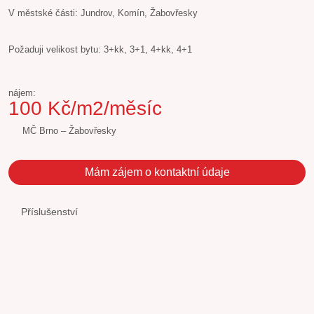
V městské části: Jundrov, Komín, Žabovřesky
Požaduji velikost bytu: 3+kk, 3+1, 4+kk, 4+1
nájem:
100 Kč/m2/měsíc
MČ Brno – Žabovřesky
Mám zájem o kontaktní údaje
Příslušenství
Lodžie
Sklepní kóje
Výtah
Kontaktujte nás