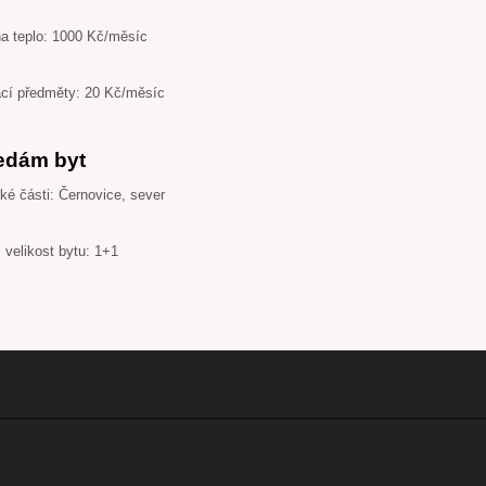
na teplo: 1000 Kč/měsíc
ací předměty: 20 Kč/měsíc
edám byt
é části: Černovice, sever
 velikost bytu: 1+1