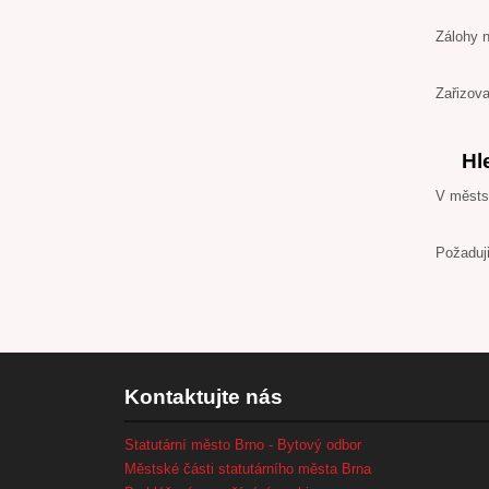
Zálohy 
Zařizov
Hl
V městsk
Požaduji
Kontaktujte nás
Statutární město Brno - Bytový odbor
Městské části statutárního města Brna