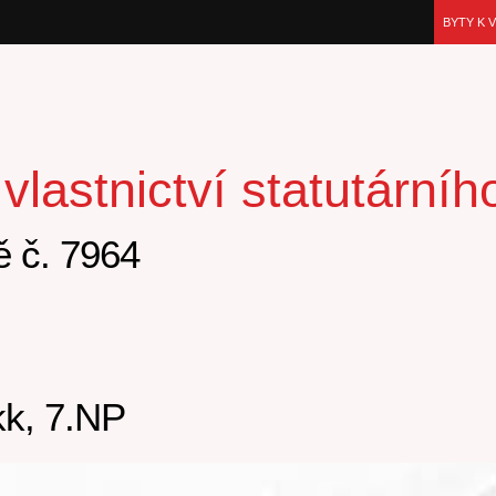
BYTY K 
lastnictví statutární
 č. 7964
k, 7.NP