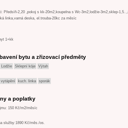
i: Předsíň-2,20 ,pokoj s kk-20m2,koupelna s Wc-3m2,lodžie-3m2,sklep-1,5..,
á linka,varná deska, el.trouba-20kc za měsíc
byt 1+kk
bavení bytu a zřizovací předměty
Lodžie
Sklepní kóje
Výtah
 vytápění
kuch. linka
sporák
ny a poplatky
jmu: 150 Kč/m2/měsíc
na služby:1890 Kč/měs./os.