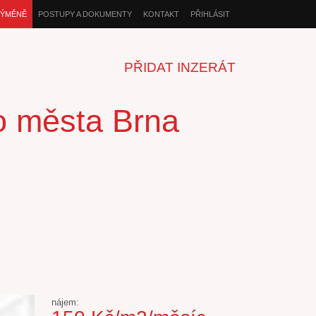
VÝMĚNĚ
POSTUPY A DOKUMENTY
KONTAKT
PŘIHLÁSIT
PŘIDAT INZERÁT
ho města Brna
nájem: