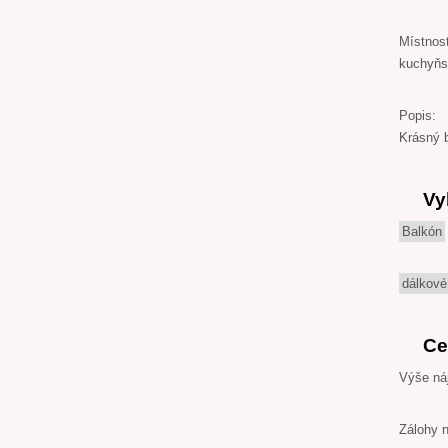
Místnost
kuchyňsk
Popis:
Krásný 
Vy
Balkón
dálkové
Ce
Výše ná
Zálohy 