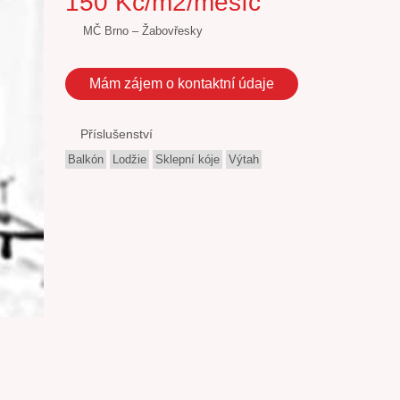
150 Kč/m2/měsíc
MČ Brno – Žabovřesky
Mám zájem o kontaktní údaje
Příslušenství
Balkón
Lodžie
Sklepní kóje
Výtah