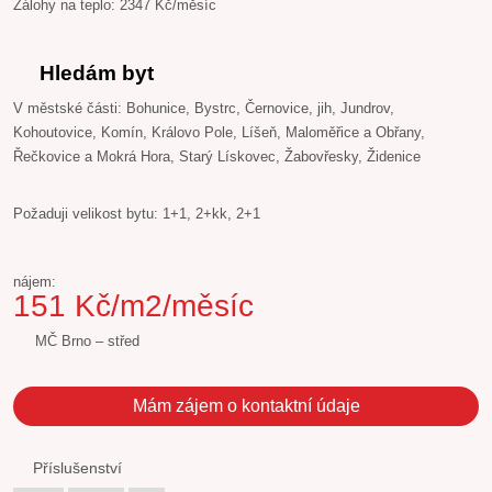
Zálohy na teplo: 2347 Kč/měsíc
Hledám byt
V městské části: Bohunice, Bystrc, Černovice, jih, Jundrov,
Kohoutovice, Komín, Královo Pole, Líšeň, Maloměřice a Obřany,
Řečkovice a Mokrá Hora, Starý Lískovec, Žabovřesky, Židenice
Požaduji velikost bytu: 1+1, 2+kk, 2+1
nájem:
151 Kč/m2/měsíc
MČ Brno – střed
Mám zájem o kontaktní údaje
Příslušenství