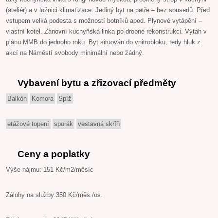
(ateliér) a v ložnici klimatizace. Jediný byt na patře – bez sousedů. Před
vstupem velká podesta s možností botníků apod. Plynové vytápění –
vlastní kotel. Zánovní kuchyňská linka po drobné rekonstrukci. Výtah v
plánu MMB do jednoho roku. Byt situován do vnitrobloku, tedy hluk z
akcí na Náměstí svobody minimální nebo žádný.
Vybavení bytu a zřizovací předměty
Balkón
Komora
Spíž
etážové topení
sporák
vestavná skříň
Ceny a poplatky
Výše nájmu: 151 Kč/m2/měsíc
Zálohy na služby:350 Kč/měs./os.