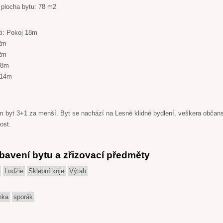
 plocha bytu: 78 m2
ti: Pokoj 18m
2m
2m
 8m
 14m
 byt 3+1 za menší. Byt se nachází na Lesné klidné bydlení, veškera občan
ost.
bavení bytu a zřizovací předměty
Lodžie
Sklepní kóje
Výtah
nka
sporák