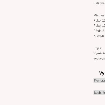
Celková
Místnos
Pokoj 1
Pokoj 1
Předsíň
Kuchyň
Popis:
Vyměním
vybaven
Vy
Komora
kuch. li