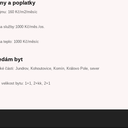
ny a poplatky
jmu: 160 Kč/m2/měsíc
na služby:1000 Kč/měs./os.
na teplo: 1000 Kč/měsíc
edám byt
é části: Jundrov, Kohoutovice, Komín, Královo Pole, sever
 velikost bytu: 1+1, 2+kk, 2+1