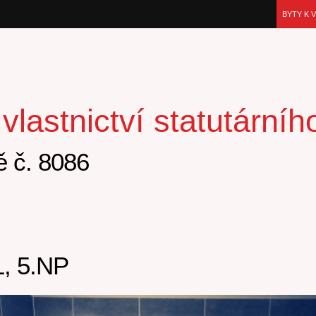
BYTY K 
lastnictví statutární
 č. 8086
, 5.NP