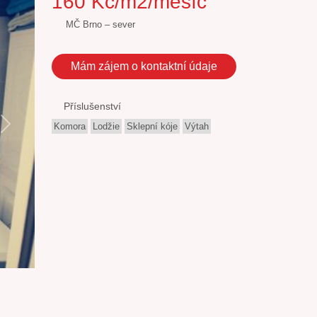
160 Kč/m2/měsíc
MČ Brno – sever
Mám zájem o kontaktní údaje
Příslušenství
Komora
Lodžie
Sklepní kóje
Výtah
Next