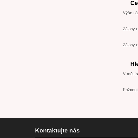
Ce
Výše ná
Zálohy 
Zálohy 
Hl
V městsk
Požaduji
Kontaktujte nás