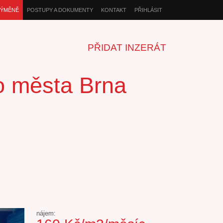
VÝMĚNĚ
POSTUPY A DOKUMENTY
KONTAKT
PŘIHLÁSIT
PŘIDAT INZERÁT
ho města Brna
nájem: