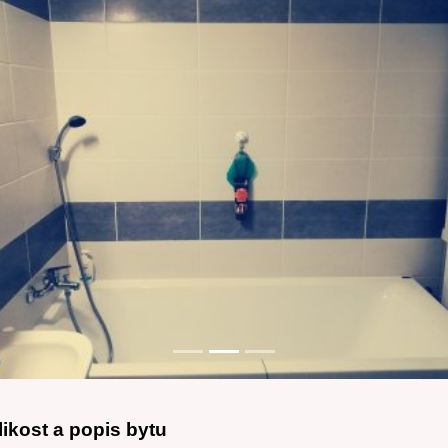
revious
likost a popis bytu