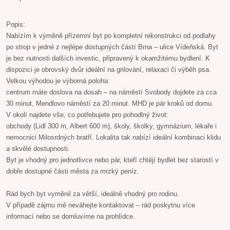
Popis:
Nabízím k výměně přízemní byt po kompletní rekonstrukci od podlahy
po strop v jedné z nejlépe dostupných částí Brna – ulice Vídeňská. Byt
je bez nutnosti dalších investic, připravený k okamžitému bydlení. K
dispozici je obrovský dvůr ideální na grilování, relaxaci či výběh psa.
Velkou výhodou je výborná poloha:
centrum máte doslova na dosah – na náměstí Svobody dojdete za cca
30 minut, Mendlovo náměstí za 20 minut. MHD je pár kroků od domu.
V okolí najdete vše, co potřebujete pro pohodlný život:
obchody (Lidl 300 m, Albert 600 m), školy, školky, gymnázium, lékaře i
nemocnici Milosrdných bratří. Lokalita tak nabízí ideální kombinaci klidu
a skvělé dostupnosti.
Byt je vhodný pro jednotlivce nebo pár, kteří chtějí bydlet bez starostí v
dobře dostupné části města za mrzký peníz.
Rád bych byt vyměnil za větší, ideálně vhodný pro rodinu.
V případě zájmu mě neváhejte kontaktovat – rád poskytnu více
informací nebo se domluvíme na prohlídce.