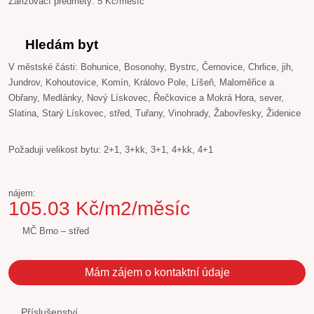
Zařizovací předměty: 5 Kč/měsíc
Hledám byt
V městské části: Bohunice, Bosonohy, Bystrc, Černovice, Chrlice, jih,
Jundrov, Kohoutovice, Komín, Královo Pole, Líšeň, Maloměřice a
Obřany, Medlánky, Nový Lískovec, Řečkovice a Mokrá Hora, sever,
Slatina, Starý Lískovec, střed, Tuřany, Vinohrady, Žabovřesky, Židenice
Požaduji velikost bytu: 2+1, 3+kk, 3+1, 4+kk, 4+1
nájem:
105.03 Kč/m2/měsíc
MČ Brno – střed
Mám zájem o kontaktní údaje
Příslušenství