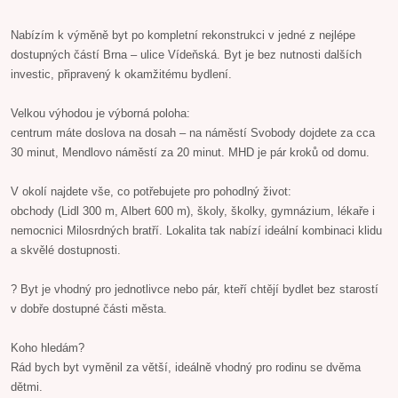
Nabízím k výměně byt po kompletní rekonstrukci v jedné z nejlépe
dostupných částí Brna – ulice Vídeňská. Byt je bez nutnosti dalších
investic, připravený k okamžitému bydlení.
Velkou výhodou je výborná poloha:
centrum máte doslova na dosah – na náměstí Svobody dojdete za cca
30 minut, Mendlovo náměstí za 20 minut. MHD je pár kroků od domu.
V okolí najdete vše, co potřebujete pro pohodlný život:
obchody (Lidl 300 m, Albert 600 m), školy, školky, gymnázium, lékaře i
nemocnici Milosrdných bratří. Lokalita tak nabízí ideální kombinaci klidu
a skvělé dostupnosti.
? Byt je vhodný pro jednotlivce nebo pár, kteří chtějí bydlet bez starostí
v dobře dostupné části města.
Koho hledám?
Rád bych byt vyměnil za větší, ideálně vhodný pro rodinu se dvěma
dětmi.