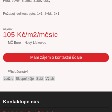
Hora, sever, Slatina, Žabovřesky
Požaduji velikost bytu: 1+1, 2+kk, 2+1
nájem:
105 Kč/m2/měsíc
MČ Brno – Nový Lískovec
Mám zájem o kontaktní údaje
Příslušenství
Lodžie
Sklepní kóje
Spíž
Výtah
Kontaktujte nás