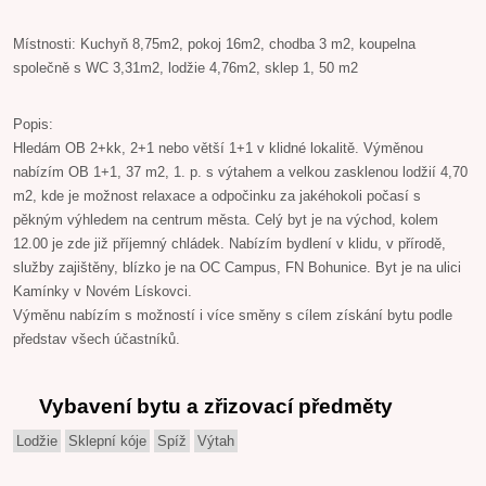
Místnosti: Kuchyň 8,75m2, pokoj 16m2, chodba 3 m2, koupelna
společně s WC 3,31m2, lodžie 4,76m2, sklep 1, 50 m2
Popis:
Hledám OB 2+kk, 2+1 nebo větší 1+1 v klidné lokalitě. Výměnou
nabízím OB 1+1, 37 m2, 1. p. s výtahem a velkou zasklenou lodžií 4,70
m2, kde je možnost relaxace a odpočinku za jakéhokoli počasí s
pěkným výhledem na centrum města. Celý byt je na východ, kolem
12.00 je zde již příjemný chládek. Nabízím bydlení v klidu, v přírodě,
služby zajištěny, blízko je na OC Campus, FN Bohunice. Byt je na ulici
Kamínky v Novém Lískovci.
Výměnu nabízím s možností i více směny s cílem získání bytu podle
představ všech účastníků.
Vybavení bytu a zřizovací předměty
Lodžie
Sklepní kóje
Spíž
Výtah