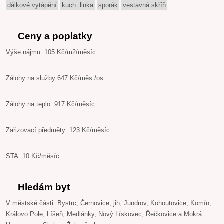
dálkové vytápění
kuch. linka
sporák
vestavná skříň
Ceny a poplatky
Výše nájmu: 105 Kč/m2/měsíc
Zálohy na služby:647 Kč/měs./os.
Zálohy na teplo: 917 Kč/měsíc
Zařizovací předměty: 123 Kč/měsíc
STA: 10 Kč/měsíc
Hledám byt
V městské části: Bystrc, Černovice, jih, Jundrov, Kohoutovice, Komín,
Královo Pole, Líšeň, Medlánky, Nový Lískovec, Řečkovice a Mokrá