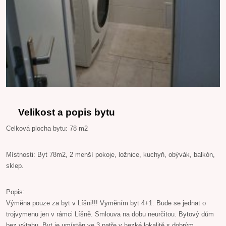
Velikost a popis bytu
Celková plocha bytu: 78 m2
Místnosti: Byt 78m2, 2 menší pokoje, ložnice, kuchyň, obývák, balkón,
sklep.
Popis:
Výměna pouze za byt v Líšni!!! Vyměním byt 4+1. Bude se jednat o
trojvymenu jen v rámci Líšně. Smlouva na dobu neurčitou. Bytový dům
bez výtahu. Byt je umístěn ve 3 patře v hezké lokalitě s dobrým