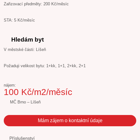
Zařizovací předměty: 200 Kč/měsíc
STA: 5 Kč/měsíc
Hledám byt
V městské části: Líšeň
Požaduji velikost bytu: 1+kk, 1+1, 2+kk, 2+1
nájem:
100 Kč/m2/měsíc
MČ Brno – Líšeň
Mám zájem o kontaktní údaje
Příslušenství