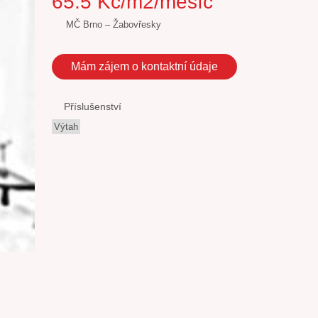
65.5 Kč/m2/měsíc
MČ Brno – Žabovřesky
Mám zájem o kontaktní údaje
Příslušenství
Výtah