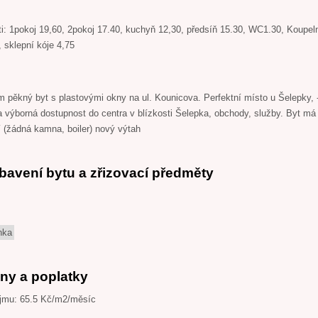
i: 1pokoj 19,60, 2pokoj 17.40, kuchyň 12,30, předsíň 15.30, WC1.30, Koupel
, sklepní kóje 4,75
pěkný byt s plastovými okny na ul. Kounicova. Perfektní místo u Šelepky, -
 a výborná dostupnost do centra v blízkosti Šelepka, obchody, služby. Byt má
 (žádná kamna, boiler) nový výtah
bavení bytu a zřizovací předměty
nka
ny a poplatky
jmu: 65.5 Kč/m2/měsíc