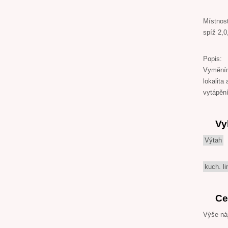
Místnost
spíž 2,0
Popis:
Vyměním 
lokalita
vytápění
Vy
Výtah
kuch. li
Ce
Výše ná