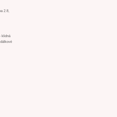
na 2.8,
 klidná
 dálkové