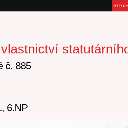
BYTY K 
lastnictví statutární
 č. 885
, 6.NP