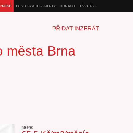
VÝMĚNĚ
POSTUPY A DOKUMENTY
KONTAKT
PŘIHLÁSIT
PŘIDAT INZERÁT
ho města Brna
nájem: