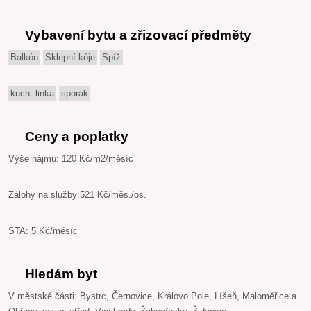
Vybavení bytu a zřizovací předměty
Balkón
Sklepní kóje
Spíž
kuch. linka
sporák
Ceny a poplatky
Výše nájmu: 120 Kč/m2/měsíc
Zálohy na služby:521 Kč/měs./os.
STA: 5 Kč/měsíc
Hledám byt
V městské části: Bystrc, Černovice, Královo Pole, Líšeň, Maloměřice a