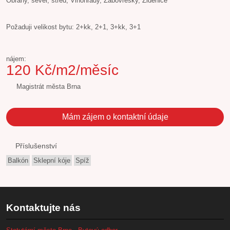
Obřany, sever, střed, Vinohrady, Žabovřesky, Židenice
Požaduji velikost bytu: 2+kk, 2+1, 3+kk, 3+1
nájem:
120 Kč/m2/měsíc
Magistrát města Brna
Mám zájem o kontaktní údaje
Příslušenství
Balkón
Sklepní kóje
Spíž
Kontaktujte nás