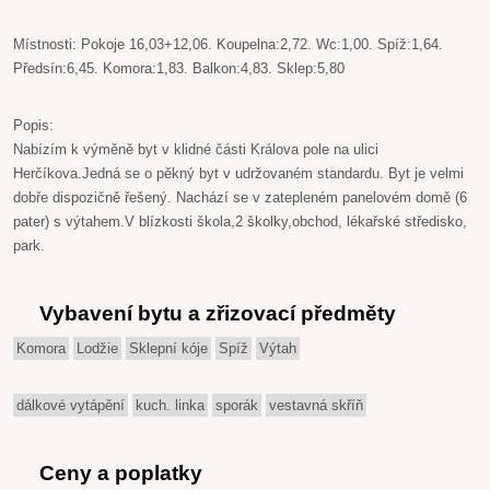
Místnosti: Pokoje 16,03+12,06. Koupelna:2,72. Wc:1,00. Spíž:1,64.
Předsín:6,45. Komora:1,83. Balkon:4,83. Sklep:5,80
Popis:
Nabízím k výměně byt v klidné části Králova pole na ulici
Herčíkova.Jedná se o pěkný byt v udržovaném standardu. Byt je velmi
dobře dispozičně řešený. Nachází se v zatepleném panelovém domě (6
pater) s výtahem.V blízkosti škola,2 školky,obchod, lékařské středisko,
park.
Vybavení bytu a zřizovací předměty
Komora
Lodžie
Sklepní kóje
Spíž
Výtah
dálkové vytápění
kuch. linka
sporák
vestavná skříň
Ceny a poplatky