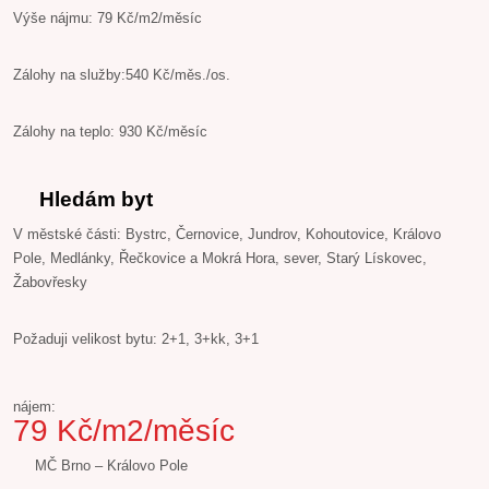
Výše nájmu: 79 Kč/m2/měsíc
Zálohy na služby:540 Kč/měs./os.
Zálohy na teplo: 930 Kč/měsíc
Hledám byt
V městské části: Bystrc, Černovice, Jundrov, Kohoutovice, Královo
Pole, Medlánky, Řečkovice a Mokrá Hora, sever, Starý Lískovec,
Žabovřesky
Požaduji velikost bytu: 2+1, 3+kk, 3+1
nájem:
79 Kč/m2/měsíc
MČ Brno – Královo Pole